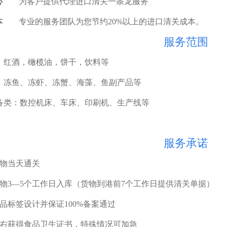
心
为客户提供代理进口清关一条龙服务
本
专业的服务团队为您节约20%以上的进口清关成本。
服务范围
类：红酒，橄榄油，饼干，饮料等
类：冻鱼、冻虾、冻蟹、海藻、鱼副产品等
设备类：数控机床、车床、印刷机、生产线等
服务承诺
通货物当天通关
检货物3—5个工作日入库（货物到港前7个工作日提供清关单据）
供食品标签设计并保证100%备案通过
0天左右获得食品卫生证书，特殊情况可加急