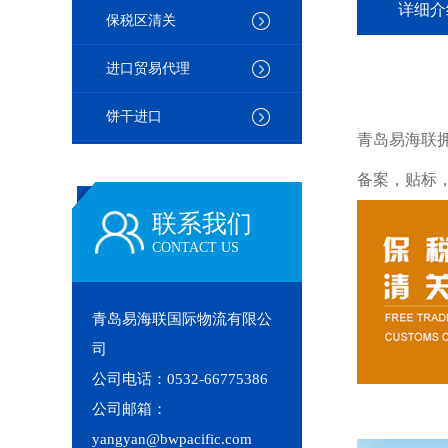
详细介
保税区清关
进口贸易代理
饼干进口
青岛易海联
备案，贴标
联系我们
CONTACT US
青岛易海联国际物流有限公
司
公司电话：0532-66775386
公司邮箱：
yangyan@bwpacific.com