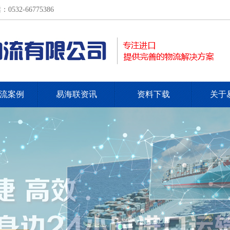
-66775386
流案例
易海联资讯
资料下载
关于